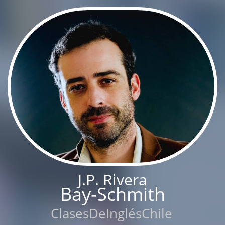
J.P. Rivera
Bay-Schmith
ClasesDeInglésChile