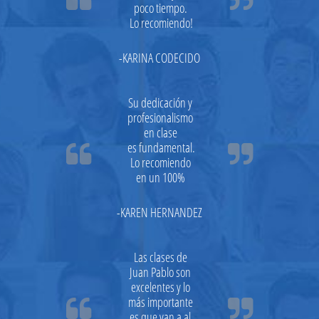
poco tiempo. 
Lo recomiendo!
-KARINA CODECIDO
Su dedicación y 
profesionalismo 
en clase 
es fundamental.


Lo recomiendo 
en un 100% 
-KAREN HERNANDEZ
Las clases de 
Juan Pablo son 
excelentes y lo 
más importante 


es que van a al 